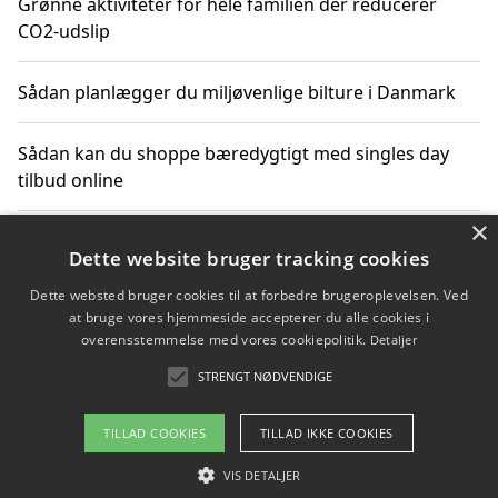
Grønne aktiviteter for hele familien der reducerer
CO2-udslip
Sådan planlægger du miljøvenlige bilture i Danmark
Sådan kan du shoppe bæredygtigt med singles day
tilbud online
×
Hvordan aktiviteter for voksne i naturen kan bidrage
Dette website bruger tracking cookies
til CO2-reduktion
Dette websted bruger cookies til at forbedre brugeroplevelsen. Ved
at bruge vores hjemmeside accepterer du alle cookies i
Sådan planlægger du dine vigtige datoer for CO2-
overensstemmelse med vores cookiepolitik.
Detaljer
reduktion
STRENGT NØDVENDIGE
TILLAD COOKIES
TILLAD IKKE COOKIES
Copyright 2026 - Pilanto Aps
VIS DETALJER
Om / kontakt
Blog
Betingelser