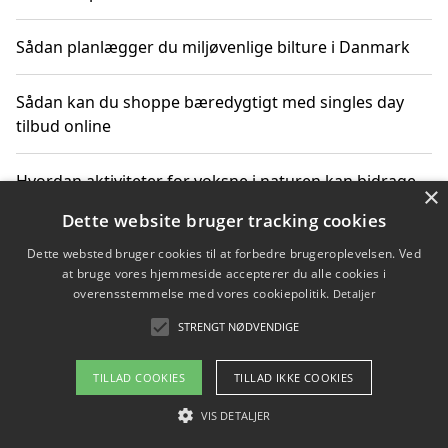
Sådan planlægger du miljøvenlige bilture i Danmark
Sådan kan du shoppe bæredygtigt med singles day
tilbud online
Hvordan aktiviteter for voksne i naturen kan bidrage
×
til CO2-reduktion
Dette website bruger tracking cookies
Dette websted bruger cookies til at forbedre brugeroplevelsen. Ved
Sådan planlægger du dine vigtige datoer for CO2-
at bruge vores hjemmeside accepterer du alle cookies i
reduktion
overensstemmelse med vores cookiepolitik.
Detaljer
STRENGT NØDVENDIGE
Copyright 2026 - Pilanto Aps
TILLAD COOKIES
TILLAD IKKE COOKIES
Om / kontakt
Blog
Betingelser
VIS DETALJER